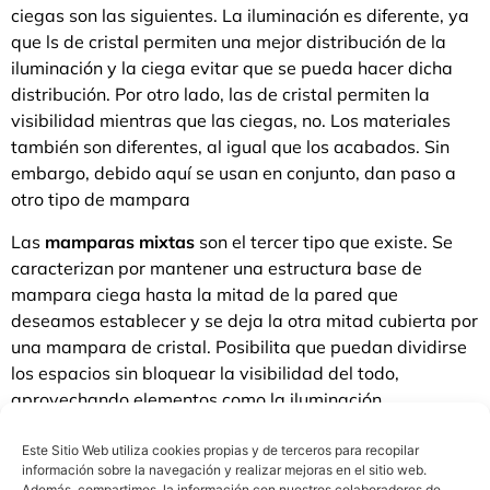
ciegas son las siguientes. La iluminación es diferente, ya
que ls de cristal permiten una mejor distribución de la
iluminación y la ciega evitar que se pueda hacer dicha
distribución. Por otro lado, las de cristal permiten la
visibilidad mientras que las ciegas, no. Los materiales
también son diferentes, al igual que los acabados. Sin
embargo, debido aquí se usan en conjunto, dan paso a
otro tipo de mampara
Las
mamparas mixtas
son el tercer tipo que existe. Se
caracterizan por mantener una estructura base de
mampara ciega hasta la mitad de la pared que
deseamos establecer y se deja la otra mitad cubierta por
una mampara de cristal. Posibilita que puedan dividirse
los espacios sin bloquear la visibilidad del todo,
aprovechando elementos como la iluminación.
Lo cierto es que las
mamparas de oficina
quedan bien en
Este Sitio Web utiliza cookies propias y de terceros para recopilar
prácticamente cualquier sitio, ya que son una excelente
información sobre la navegación y realizar mejoras en el sitio web.
Además, compartimos la información con nuestros colaboradores de