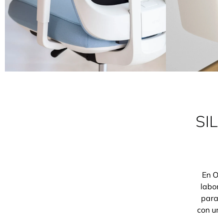
SI
En O
labo
para
con u