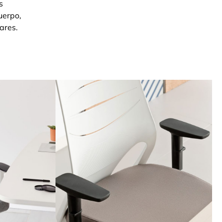
s
uerpo,
ares.