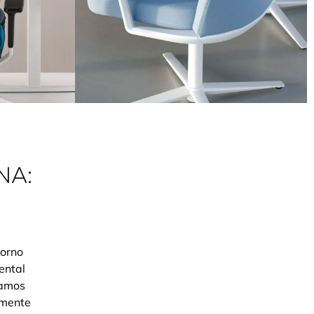
NA:
torno
ental
tamos
amente