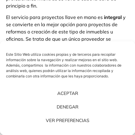
principio a fin.
El servicio para proyectos llave en mano es
integral
y
se convierte en la mejor opción para proyectos de
reformas o creación de este tipo de inmuebles u
oficinas. Se trata de que un único proveedor se
encargue por completo de todas las tareas del
proyecto, desde el diseño hasta la ejecución del
Este Sitio Web utiliza cookies propias y de terceros para recopilar
mismo.
información sobre la navegación y realizar mejoras en el sitio web.
Además, compartimos la información con nuestros colaboradores de
análisis web, quienes podrán utilizar la información recopilada y
¿Cuáles son las ventajas
combinarla con otra información que les haya proporcionado.
de los proyectos llave en
ACEPTAR
mano?
DENEGAR
En primer lugar, tal y como comentábamos
anteriormente, es que existe un único interlocutor para
VER PREFERENCIAS
todo el proceso. De este modo, obtenemos la ventaja
de que existirá mayor rapidez a la hora de llevar a