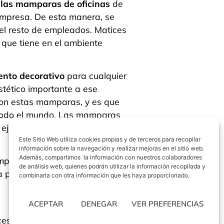
,
las mamparas de oficinas
de
empresa. De esta manera, se
del resto de empleados. Matices
 que tiene en el ambiente
nto decorativo
para cualquier
stético importante a ese
on estas mamparas, y es que
 todo el mundo. Las mamparas
 ejemplo:
Este Sitio Web utiliza cookies propias y de terceros para recopilar
información sobre la navegación y realizar mejoras en el sitio web.
Además, compartimos la información con nuestros colaboradores
mpleados.
de análisis web, quienes podrán utilizar la información recopilada y
a posición estratégicamente
combinarla con otra información que les haya proporcionado.
ACEPTAR
DENEGAR
VER PREFERENCIAS
cesiten nuevas espacios de