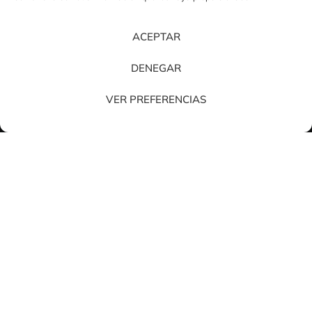
ACEPTAR
DENEGAR
¿Quieres dar un paso más?
VER PREFERENCIAS
Contacta con nosotros y juntos crearemos tu nuevo
espacio de trabajo.
oficines@oficines.es
+34 962 761 799
C/ Manyà 26 Parque Táctica (Paterna)
Acceso desde la CV-365
SOLUCIONES
PROYECTOS
Muebles de oficina en
Aceites de las heras
Valencia
Afrasa
Mamparas de oficina en