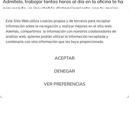
Admítelo, trabajar tantas horas al día en la oficina te ha
provocado un inevitable distanciamiento con tu mejor
amigo, el sofá. Es el momento perfecto para que paséis
Este Sitio Web utiliza cookies propias y de terceros para recopilar
más tiempo juntos, y recordéis esas aficiones con las que
información sobre la navegación y realizar mejoras en el sitio web.
os complementáis tan bien. Si quieres recordar aquellos
Además, compartimos la información con nuestros colaboradores de
tiempos en los que volvías del videoclub con
3 películas a
análisis web, quienes podrán utilizar la información recopilada y
combinarla con otra información que les haya proporcionado.
devolver en 48 horas
, te apenará saber que ese modelo
de negocio ya no existe aunque ahora tenemos una cosa
llamada internet, con la que tendrás lo mismo pero sin
ACEPTAR
salir de casa.
DENEGAR
VER PREFERENCIAS
Planifica tus próximas
vacaciones
Sábado, día 3. El jueves te rendiste después de dos
horas sentado frente al procesador de textos. El viernes
te hinchaste a ver películas y series en netflix. Además,