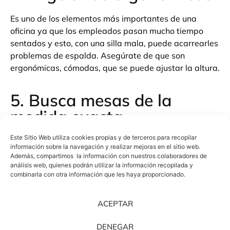
Es uno de los elementos más importantes de una
oficina ya que los empleados pasan mucho tiempo
sentados y esto, con una silla mala, puede acarrearles
problemas de espalda. Asegúrate de que son
ergonómicas, cómodas, que se puede ajustar la altura.
5. Busca mesas de la
medida exacta
Este Sitio Web utiliza cookies propias y de terceros para recopilar
La mesa perfecta tiene 75 centímetros de altura, lo
información sobre la navegación y realizar mejoras en el sitio web.
que permite sentarse cómodamente y utilizar un
Además, compartimos la información con nuestros colaboradores de
ordenador. Piensa, además, para qué se va a utilizar y
análisis web, quienes podrán utilizar la información recopilada y
combinarla con otra información que les haya proporcionado.
si conviene que esta tenga cajones, si va se va
compartir…
ACEPTAR
DENEGAR