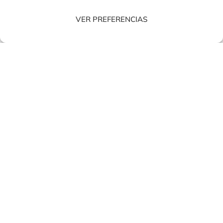
VER PREFERENCIAS
6. Cuenta con muebles de
oficina de almacenaje