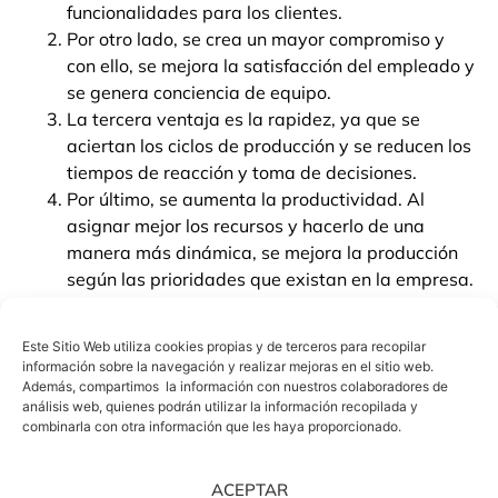
funcionalidades para los clientes.
Por otro lado, se crea un mayor compromiso y
con ello, se mejora la satisfacción del empleado y
se genera conciencia de equipo.
La tercera ventaja es la rapidez, ya que se
aciertan los ciclos de producción y se reducen los
tiempos de reacción y toma de decisiones.
Por último, se aumenta la productividad. Al
asignar mejor los recursos y hacerlo de una
manera más dinámica, se mejora la producción
según las prioridades que existan en la empresa.
¿Cuál es el funcionamiento
Este Sitio Web utiliza cookies propias y de terceros para recopilar
de la metodología Agile en
información sobre la navegación y realizar mejoras en el sitio web.
Además, compartimos la información con nuestros colaboradores de
el espacio de trabajo?
análisis web, quienes podrán utilizar la información recopilada y
combinarla con otra información que les haya proporcionado.
Los
principios y valores de la metodología Agile
tiene
como singularidad la realización de entregas que sean
ACEPTAR