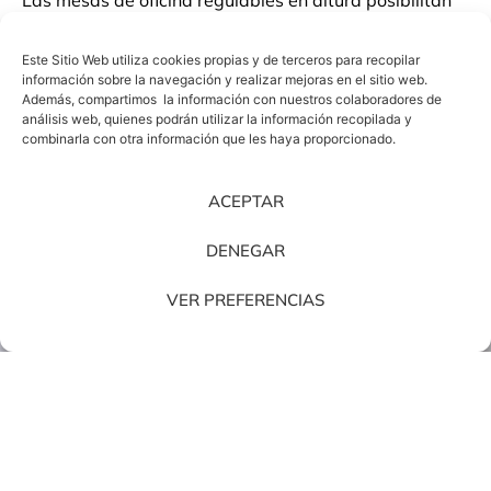
esta acción también sin que implique tener que dejar
las tareas y llevar a cabo trabajos de pie. Todo ello,
Este Sitio Web utiliza cookies propias y de terceros para recopilar
conlleva a que se combatan eficazmente los episodios
información sobre la navegación y realizar mejoras en el sitio web.
Además, compartimos la información con nuestros colaboradores de
de sedentarismo, traduciéndose en beneficios directos
análisis web, quienes podrán utilizar la información recopilada y
para nuestra salud.
combinarla con otra información que les haya proporcionado.
ACEPTAR
DENEGAR
VER PREFERENCIAS