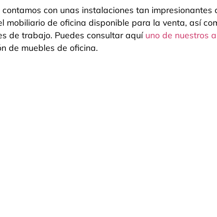
o contamos con unas instalaciones tan impresionantes 
 mobiliario de oficina disponible para la venta, así c
s de trabajo. Puedes consultar aquí
uno de nuestros a
n de muebles de oficina.
SOLUCIONES
 de trabajo.
Muebles de oficina en Valencia
Mamparas de oficina en Valenci