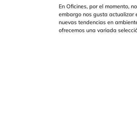
En Oficines, por el momento, n
embargo nos gusta actualizar el
nuevas tendencias en ambiente
ofrecemos una variada selecció
¿Quieres dar un paso más?
Contacta con nosotros y juntos crearemos tu nuevo espacio
oficines@oficines.es
+34 962 761 799