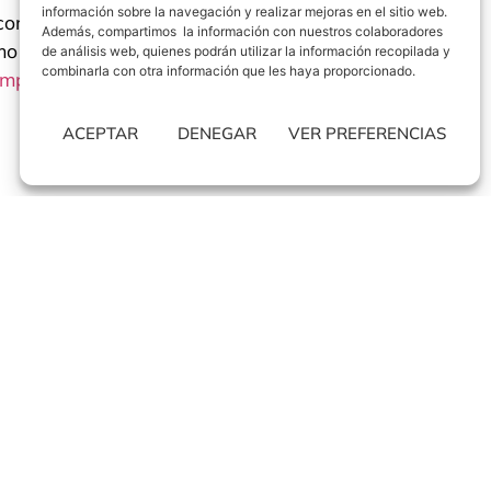
información sobre la navegación y realizar mejoras en el sitio web.
como las de Google, sin
Además, compartimos la información con nuestros colaboradores
omo estudiar y adaptarnos a las
de análisis web, quienes podrán utilizar la información recopilada y
combinarla con otra información que les haya proporcionado.
mplios catálogos
, donde
ACEPTAR
DENEGAR
VER PREFERENCIAS
PROYECTOS
Aceites de las heras
a
Afrasa