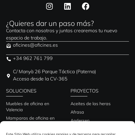
¿Quieres dar un paso más?
Contacta con nosotros y juntos crearemos tu nuevo
espacio de trabajo.
oficines@oficines.es
+34 962 761 799
C/ Manyà 26 Parque Táctica (Paterna)
Acceso desde la CV-365
SOLUCIONES
PROYECTOS
Muebles de oficina en
Aceites de las heras
Valencia
Afrasa
Mamparas de oficina en
Andersen
Valencia
Ática
Mesas de oficina en Valencia
Este Sitio Web utiliza cookies propias y de terceros para recopilar