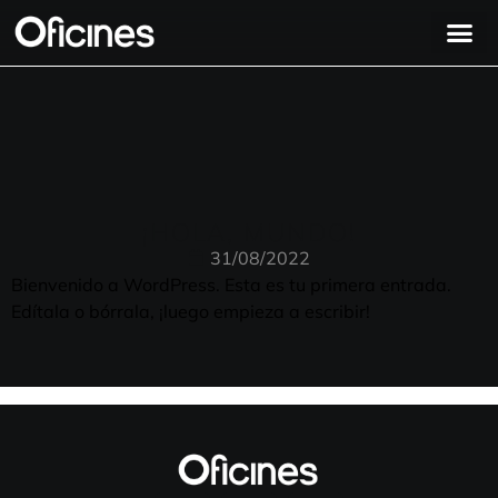
¡HOLA, MUNDO!
31/08/2022
Bienvenido a WordPress. Esta es tu primera entrada.
Edítala o bórrala, ¡luego empieza a escribir!