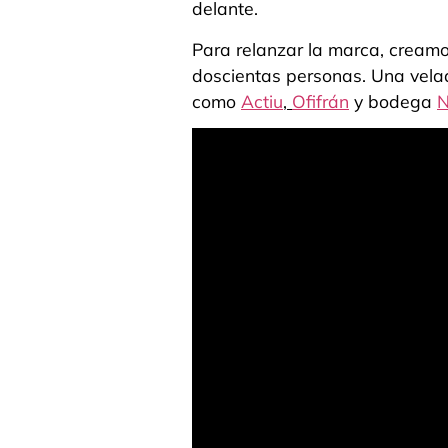
delante.
Para relanzar la marca, creamo
doscientas personas. Una vela
como
Actiu
,
Ofifrán
y bodega
N