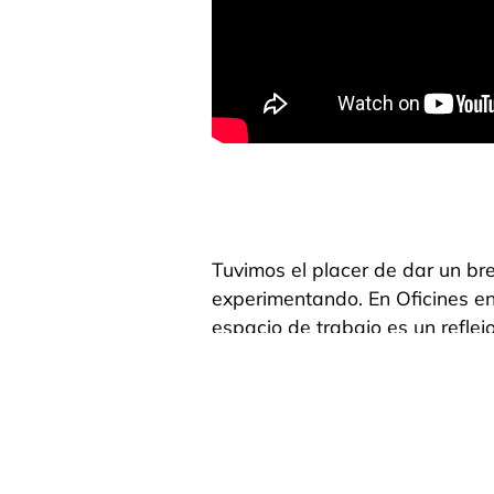
Tuvimos el placer de dar un br
experimentando. En Oficines e
espacio de trabajo es un reflej
características del cliente des
clave para reconvertir una em
paso más.,
simboliza el crecimie
Agradecer también a Carmela Ma
para el vídeo de nuestra marca