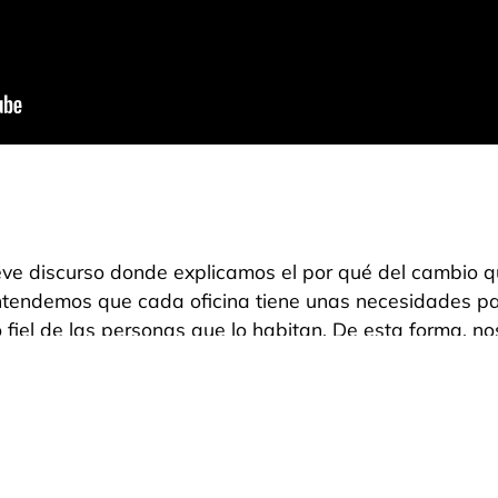
eve discurso donde explicamos el por qué del cambio 
ntendemos que cada oficina tiene unas necesidades pa
o fiel de las personas que lo habitan. De esta forma, no
de el primer contacto. Estudiamos el espacio de trabajo,
presa y encaminarla en su cambio hacia delante. Nues
nto conjunto entre Oficines y el cliente.
rti Decoración por su excepcional trabajo en la deco
. Puedes conocer su trabajo en:
http://www.carmelama