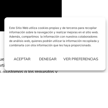
Este Sitio Web utiliza cookies propias y de terceros para recopilar
información sobre la navegación y realizar mejoras en el sitio web.
Además, compartimos la información con nuestros colaboradores
de análisis web, quienes podrán utilizar la información recopilada y
combinarla con otra información que les haya proporcionado.
que la empresa está
ACEPTAR
DENEGAR
VER PREFERENCIAS
rticulares, puesto que cada
s ajustamos a los requisitos y
 el ambiente y los factores
tro nuevo eslogan de marca,
un
ración de nuestras oficinas
rti.com/