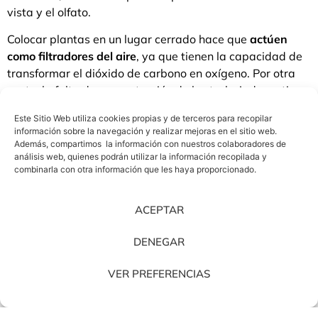
vista y el olfato.
Colocar plantas en un lugar cerrado hace que
actúen
como filtradores del aire
, ya que tienen la capacidad de
transformar el dióxido de carbono en oxígeno. Por otra
parte, la falta de concentración de los trabajadores tiene
que ver con la escasez de plantas. Si se encuentran
Este Sitio Web utiliza cookies propias y de terceros para recopilar
rodeados de ellas, la falta de concentración
se reducirá
información sobre la navegación y realizar mejoras en el sitio web.
hasta en un 70%. Se trata de un dato avalado por los
Además, compartimos la información con nuestros colaboradores de
científicos, quienes descubrieron que tiene efectos
análisis web, quienes podrán utilizar la información recopilada y
combinarla con otra información que les haya proporcionado.
positivos en la psicología de las personas. Así, la
presencia de plantas
aumenta la productividad
y
aumentan la sensación de bienestar, al tiempo que
ACEPTAR
reducen el estrés laboral.
DENEGAR
VER PREFERENCIAS
Por otro lado, colocar un muro verde, hará que
mejore la
salud
de los empleados. La razón, se explica porque
evita la presencia de enfermedades,
genera mayor