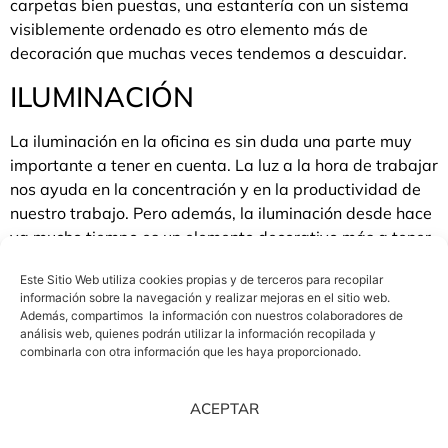
carpetas bien puestas, una estantería con un sistema
visiblemente ordenado es otro elemento más de
decoración que muchas veces tendemos a descuidar.
ILUMINACIÓN
La iluminación en la oficina es sin duda una parte muy
importante a tener en cuenta. La luz a la hora de trabajar
nos ayuda en la concentración y en la productividad de
nuestro trabajo. Pero además, la iluminación desde hace
ya mucho tiempo es un elemento decorativo más a tener
en cuenta. Con
la iluminación adecuada se crean
Este Sitio Web utiliza cookies propias y de terceros para recopilar
espacios que desprenden la sensación que tu elijas
.
información sobre la navegación y realizar mejoras en el sitio web.
Además, todos cuando pensamos en un mesa de oficina
Además, compartimos la información con nuestros colaboradores de
vemos con claridad que una lámpara de escritorio
análisis web, quienes podrán utilizar la información recopilada y
combinarla con otra información que les haya proporcionado.
acompañe nuestra mesa. Los diseños de las lámparas de
escritorio son tan exquisitos y relevantes que una
lámpara con personalidad puede llegar a eclipsar
ACEPTAR
cualquier otro artículo que tengamos en nuestra oficina.