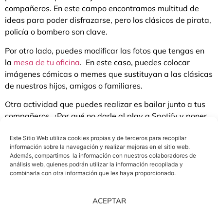
compañeros. En este campo encontramos multitud de
ideas para poder disfrazarse, pero los clásicos de pirata,
policía o bombero son clave.
Por otro lado, puedes modificar las fotos que tengas en
la
mesa de tu oficina
. En este caso, puedes colocar
imágenes cómicas o memes que sustituyan a las clásicas
de nuestros hijos, amigos o familiares.
Otra actividad que puedes realizar es bailar junto a tus
compañeros. ¿Por qué no darle al play a Spotify y poner
una canción que sea graciosa? El ritmo seguro que
contagiará
al resto de los compañeros.
Este Sitio Web utiliza cookies propias y de terceros para recopilar
información sobre la navegación y realizar mejoras en el sitio web.
Además, compartimos la información con nuestros colaboradores de
análisis web, quienes podrán utilizar la información recopilada y
combinarla con otra información que les haya proporcionado.
Por otra parte, es el momento ideal para
contar los
chistes
que guardas en la recámara. Saca tu lado más
desenfadado y anímate a ello para que tus compañeros
ACEPTAR
puedan divertirse con ello. Por otra parte, también