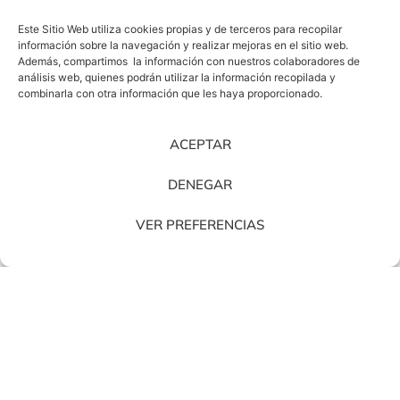
Este Sitio Web utiliza cookies propias y de terceros para recopilar
información sobre la navegación y realizar mejoras en el sitio web.
Actiu Meeting Point.
Un escenario donde se generaron
Además, compartimos la información con nuestros colaboradores de
análisis web, quienes podrán utilizar la información recopilada y
debates, ponencias y charlas sobre innovación.
combinarla con otra información que les haya proporcionado.
Asistimos a un interesante debate cuyo objetivo era
fomentar el intercambio de ideas sobre innovación,
ACEPTAR
diseño y tendencias en muebles de oficina, previstas
para el 2018. En las diferentes charlas participaron
DENEGAR
miembros de la Junta Directiva de Retail Design Institute
Spain, como Miguel Àngel Julià y María Callís. Ésta última
VER PREFERENCIAS
realizó una interesante ponencia sobre cómo los nuevos
modelos de negocio han roto las barreras preexistentes
entre la estrategia, el trabajador y el cliente. La clave,
la
integración del espacio
para mejorar la comunicación y
optimizar resultados.
Andreu World,
estudio de diseño contemporáneo de