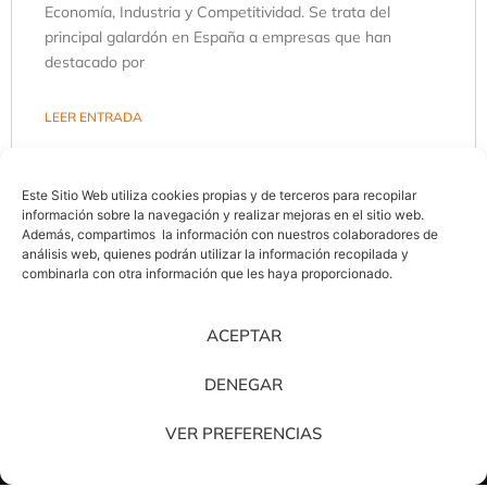
Economía, Industria y Competitividad. Se trata del
principal galardón en España a empresas que han
destacado por
LEER ENTRADA
28 de junio de 2018
Este Sitio Web utiliza cookies propias y de terceros para recopilar
información sobre la navegación y realizar mejoras en el sitio web.
Además, compartimos la información con nuestros colaboradores de
análisis web, quienes podrán utilizar la información recopilada y
combinarla con otra información que les haya proporcionado.
ACEPTAR
DENEGAR
¿Quieres dar un paso más?
VER PREFERENCIAS
Contacta con nosotros y juntos crearemos tu nuevo