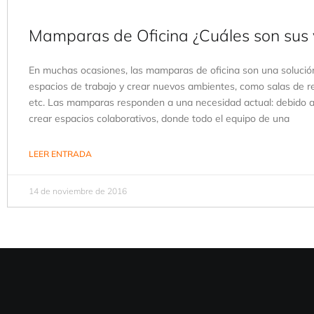
Mamparas de Oficina ¿Cuáles son sus 
En muchas ocasiones, las mamparas de oficina son una solución 
espacios de trabajo y crear nuevos ambientes, como salas de r
etc. Las mamparas responden a una necesidad actual: debido 
crear espacios colaborativos, donde todo el equipo de una
LEER ENTRADA
14 de noviembre de 2016