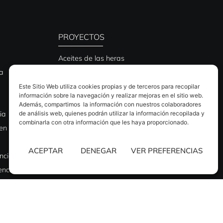
PROYECTOS
Aceites de las heras
a
Afrasa
Andersen
Este Sitio Web utiliza cookies propias y de terceros para recopilar
información sobre la navegación y realizar mejoras en el sitio web.
Ática
Además, compartimos la información con nuestros colaboradores
de análisis web, quienes podrán utilizar la información recopilada y
ia
Avramar
combinarla con otra información que les haya proporcionado.
en Valencia
Baraka
Das Audio
ACEPTAR
DENEGAR
VER PREFERENCIAS
encia
Helados Alacant
encia
Nuova Sesac
Resuinsa
SGS
Tomarial