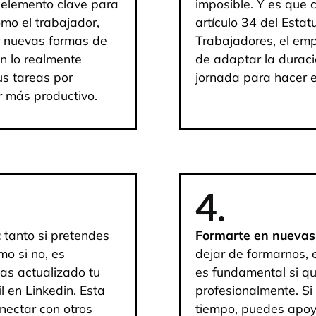
 elemento clave para
imposible. Y es que 
mo el trabajador,
artículo 34 del Estat
r nuevas formas de
Trabajadores, el emp
en lo realmente
de adaptar la duraci
us tareas por
jornada para hacer ef
r más productivo.
4.
:
tanto si pretendes
Formarte en nuevas
o si no, es
dejar de formarnos, 
as actualizado tu
es fundamental si q
il en Linkedin. Esta
profesionalmente. S
onectar con otros
tiempo, puedes apoya